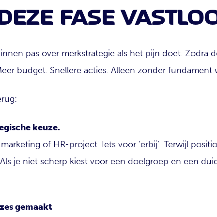
EZE FASE VASTLO
nnen pas over merkstrategie als het pijn doet. Zodra de
er budget. Snellere acties. Alleen zonder fundament wi
erug:
tegische keuze.
rketing of HR-project. Iets voor ‘erbij’. Terwijl positi
. Als je niet scherp kiest voor een doelgroep en een duid
uzes gemaakt