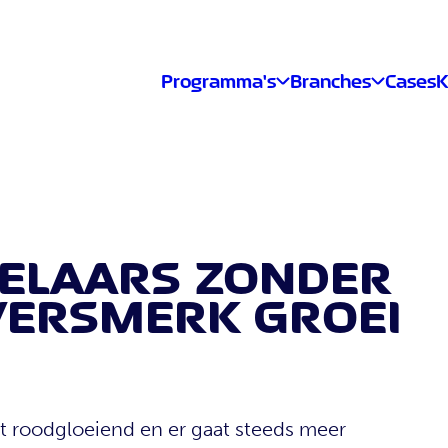
Programma's
Branches
Cases
K
ELAARS ZONDER
VERSMERK GROEI
aat roodgloeiend en er gaat steeds meer