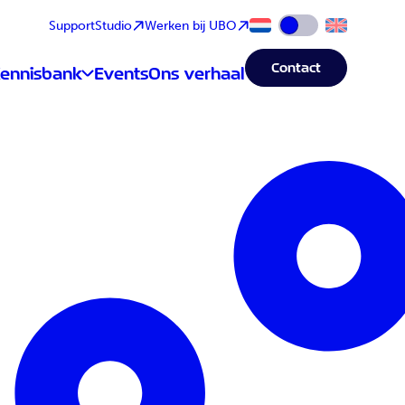
Support
Studio
Werken bij UBO
Wijzig taal naar Eng
Contact
ennisbank
Events
Ons verhaal