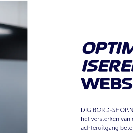
OPTI
ISER
WEBS
DIGIBORD-SHOP.NL
het versterken van
achteruitgang betek