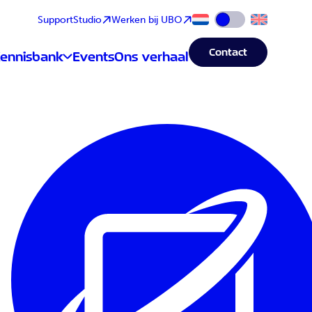
Support
Studio
Werken bij UBO
Wijzig taal naar Eng
Contact
ennisbank
Events
Ons verhaal