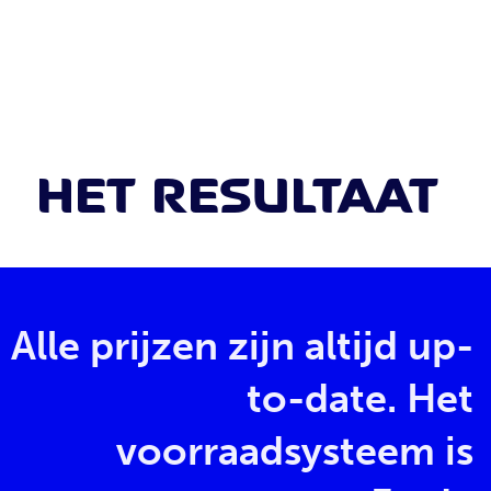
HET RESULTAAT
Alle prijzen zijn altijd up-
to-date. Het
voorraadsysteem is