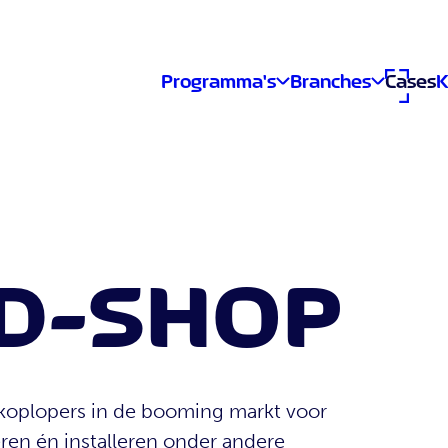
Programma's
Branches
Cases
K
RD-SHOP
 koplopers in de booming markt voor
ren én installeren onder andere