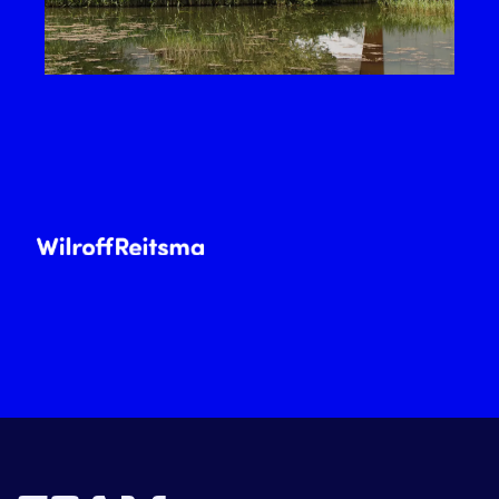
Werkmandejong
Recruitment
Find Talent
Lees