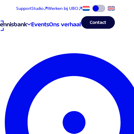
Support
Studio
Werken bij UBO
Wijzig taal naar Eng
Contact
ennisbank
Events
Ons verhaal