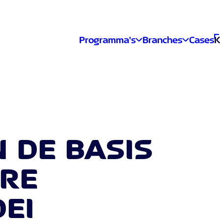
Programma's
Branches
Cases
K
N DE BASIS
RE
EI