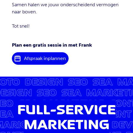
Samen halen we jouw onderscheidend vermogen
naar boven.
Tot snel!
Plan een gratis sessie in met Frank
Afspraak inplannen
DEVELOPMENT
FOTO
DESI
OTO
DESIGN
SEO
SEA
MA
ESIGN
SEO
SEA
MARKET
EO
SEA
MARKETING
CON
FULL-SERVICE
EA
MARKETING
CONTENT
MARKETING
MARKETING
CONTENT
DEV